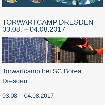
Torwart-Training
Stützpunkte
TORWARTCAMP DRESDEN
Keeper-Battle
03.08. – 04.08.2017
Feriencamps
News
Kontakt
Torwartcamp bei SC Borea
SHOP
Dresden
03.08. - 04.08.2017