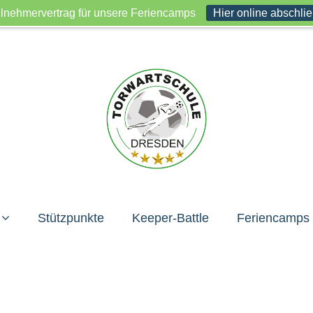
lnehmervertrag für unsere Feriencamps
Hier online abschli
Stützpunkte
Keeper-Battle
Feriencamps